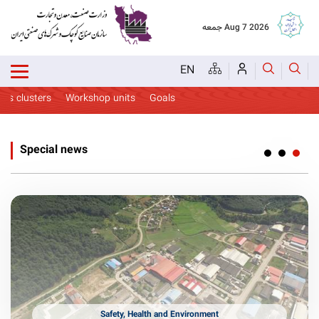
جمعه Aug 7 2026
EN
clusters
Workshop units
Goals
ealth and Environment
Special news
Safety, Health and Environment