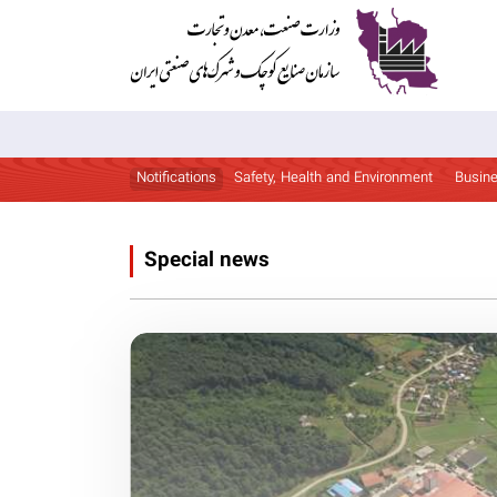
Notifications
Safety, Health and Environment
Busine
Special news