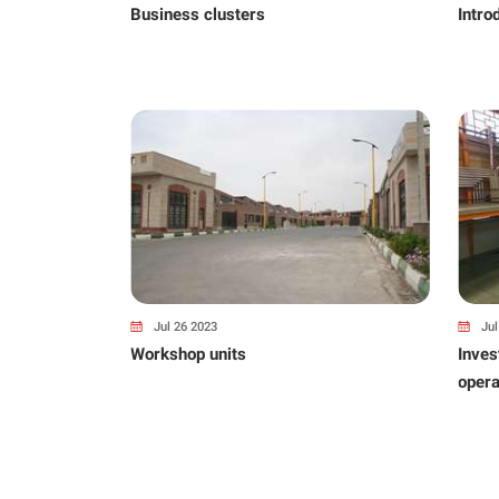
Business clusters
Jul 26 2023
Jul
opment
Workshop units
Inves
opera