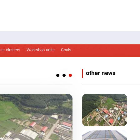
ss clusters
Workshop units
Goals
other news