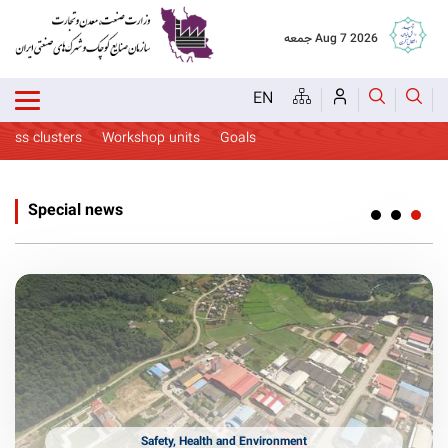
جمعه Aug 7 2026
EN
 clusters
Workshop units
Goals
Health and Environment
Special news
Safety, Health and Environment